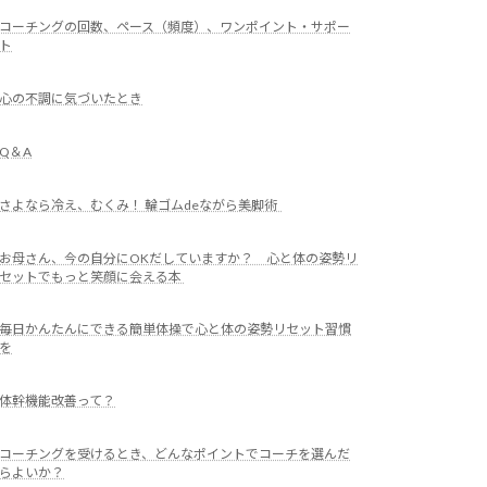
コーチングの回数、ペース（頻度）、ワンポイント・サポー
ト
心の不調に気づいたとき
Q＆A
さよなら冷え、むくみ！ 輪ゴムdeながら美脚術
お母さん、今の自分にOKだしていますか？ 心と体の姿勢リ
セットでもっと笑顔に会える本
毎日かんたんにできる簡単体操で心と体の姿勢リセット習慣
を
体幹機能改善って？
コーチングを受けるとき、どんなポイントでコーチを選んだ
らよいか？