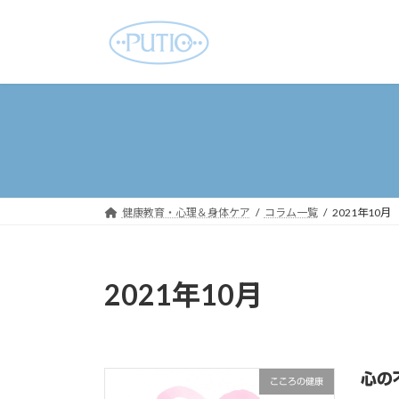
コ
ナ
ン
ビ
テ
ゲ
ン
ー
ツ
シ
へ
ョ
ス
ン
キ
に
ッ
移
プ
動
健康教育・心理＆身体ケア
コラム一覧
2021年10月
2021年10月
心の
こころの健康