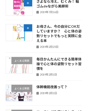
さよなら冷え、むくみ！ 輪
本
ゴムdeながら美脚術
2019年7月16日
お母さん、今の自分にOKだ
本
していますか？ 心と体の姿
勢リセットでもっと笑顔に会
える本
2019年2月25日
毎日かんたんにできる簡単体
よくある質問
操で心と体の姿勢リセット習
慣を
2019年2月1日
体幹機能改善って？
よくある質問
2019年2月1日