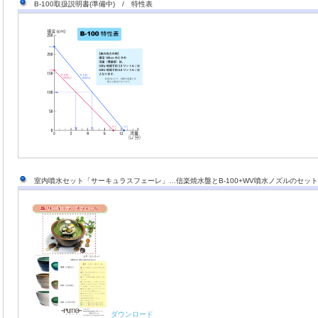
B-100取扱説明書(準備中) / 特性表
室内噴水セット「サーキュラスフェーレ」…信楽焼水盤とB-100+WV噴水ノズルのセット
ダウンロード