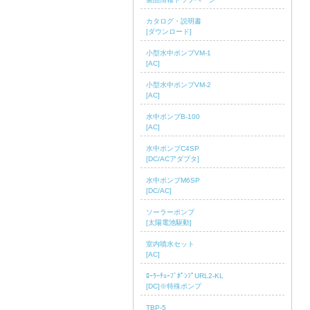
カタログ・説明書
[ダウンロード]
小型水中ポンプVM-1
[AC]
小型水中ポンプVM-2
[AC]
水中ポンプB-100
[AC]
水中ポンプC4SP
[DC/ACアダプタ]
水中ポンプM6SP
[DC/AC]
ソーラーポンプ
[太陽電池駆動]
室内噴水セット
[AC]
ﾛｰﾗｰﾁｭｰﾌﾞﾎﾟﾝﾌﾟURL2-KL
[DC]※特殊ポンプ
TBP-5