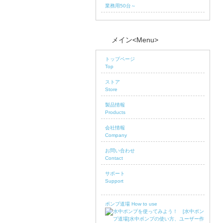
業務用50台～
メイン<Menu>
トップページ
Top
ストア
Store
製品情報
Products
会社情報
Company
お問い合わせ
Contact
サポート
Support
ポンプ道場 How to use