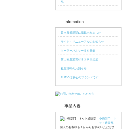
Infomation
日本農業新聞に掲載されました
サイト・リニューアルのお知らせ
ソーラーパルサーＥを発表
第１回農業資材ＥＸＰＯ出展
社屋移転のお知らせ
PUTIOは安心のブランドです
事業内容
小売部門 ネ
ット通販部
個人のお客様も１台からお求めいただけま