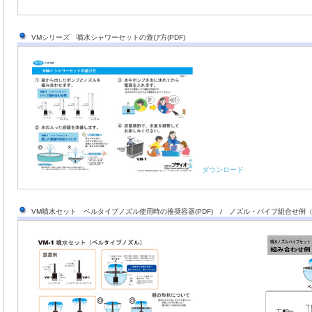
VMシリーズ 噴水シャワーセットの遊び方(PDF)
ダウンロード
VM噴水セット ベルタイプノズル使用時の推奨容器(PDF) / ノズル・パイプ組合せ例（