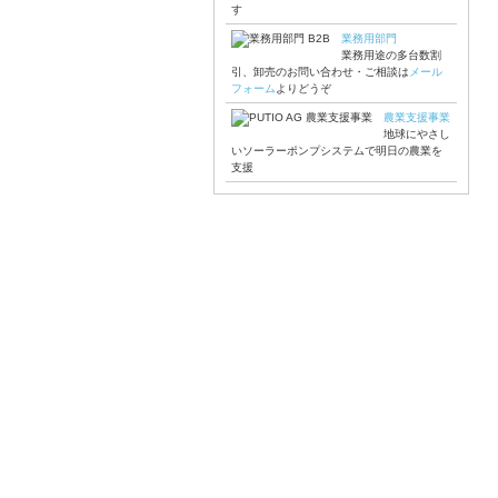
す
業務用部門
業務用途の多台数割
引、卸売のお問い合わせ・ご相談は
メール
フォーム
よりどうぞ
農業支援事業
地球にやさし
いソーラーポンプシステムで明日の農業を
支援