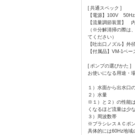
[ 共通スペック ]
【電源】100V 50H
【流量調節装置】 
（※分解清掃の際は
てください）
【吐出口ノズル】外径1
【付属品】VM-1ベ
[ ポンプの選びかた ]
お使いになる用途・
１）水面から出水口
２）水量
※１）と２）の性能
くなるほど流量は少な
３）周波数帯
※ブラシレスＡＣポ
具体的には60Hz地域