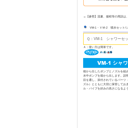
→【参照】流量、揚程等の用語は
VM-1・ＶＭ-2 噴水セット
Ｑ：VM-1 シャワーセ
Ａ：使い方は簡単です。
箱から出したポンプとノズルを組
水中ポンプを箱から出します。説
目を通し、添付されているパーツ（
ズル）とともに大切に保管してお
ル・パイプを好みの高さになるよ