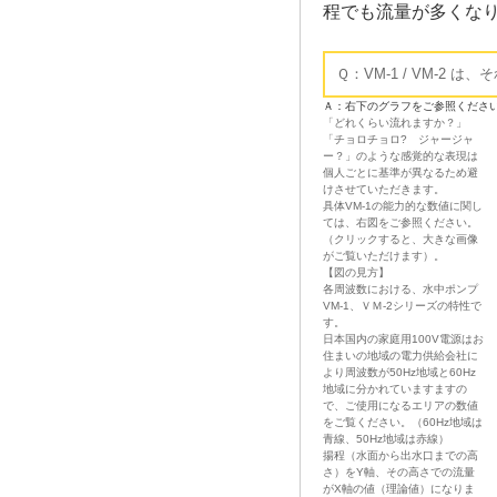
程でも流量が多くな
Ｑ：VM-1 / VM-2
Ａ：右下のグラフをご参照くださ
「どれくらい流れますか？」
「チョロチョロ? ジャージャ
ー？」のような感覚的な表現は
個人ごとに基準が異なるため避
けさせていただきます。
具体VM-1の能力的な数値に関し
ては、右図をご参照ください。
（クリックすると、大きな画像
がご覧いただけます）。
【図の見方】
各周波数における、水中ポンプ
VM-1、ＶＭ-2シリーズの特性で
す。
日本国内の家庭用100V電源はお
住まいの地域の電力供給会社に
より周波数が50Hz地域と60Hz
地域に分かれていますますの
で、ご使用になるエリアの数値
をご覧ください。（60Hz地域は
青線、50Hz地域は赤線）
揚程（水面から出水口までの高
さ）をY軸、その高さでの流量
がX軸の値（理論値）になりま