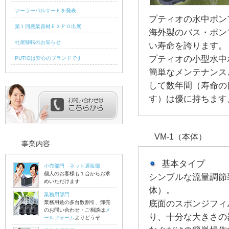
ソーラーパルサーＥを発表
プティオの水中ポン
第１回農業資材ＥＸＰＯ出展
海外製のバス・ポン
社屋移転のお知らせ
い寿命を誇ります。
プティオの小型水中
PUTIOは安心のブランドです
簡単なメンテナンス
して数年間（寿命の目
す）は優に持ちます
VM-1（本体）
事業内容
基本タイプ
小売部門 ネット通販部
個人のお客様も１台からお求
シンプルな流量調節
めいただけます
体）。
業務用部門
底面のスポンジフィ
業務用途の多台数割引、卸売
のお問い合わせ・ご相談は
メ
り、十分な大きさの
ールフォーム
よりどうぞ