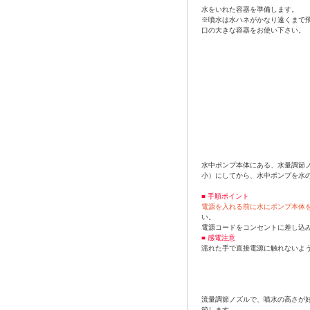
水をいれた容器を準備します。
※噴水は水ハネがかなり遠くまで
口の大きな容器をお使い下さい。
水中ポンプ本体にある、水量調節ノ
小）にしてから、水中ポンプを水
■ 手順ポイント
電源を入れる前に水にポンプ本体
い。
電源コードをコンセントに差し込
■ 感電注意
濡れた手で直接電源に触れないよ
流量調節ノズルで、噴水の高さが
節します。