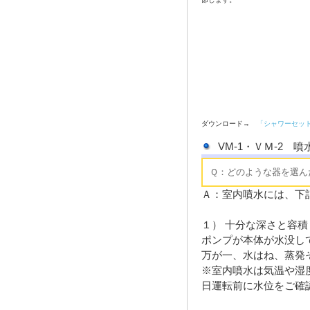
ダウンロード→
「シャワーセットの
VM-1・ＶＭ-2
Ｑ：どのような器を選
Ａ：室内噴水には、下
１） 十分な深さと容積
ポンプが本体が水没し
万が一、水はね、蒸発
※室内噴水は気温や湿
日運転前に水位をご確