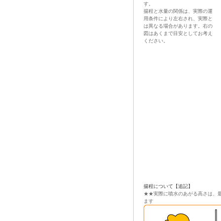
す。
揚程と水量の関係は、実際の運
用条件により左右され、実際と
は異なる場合があります。右の
図はあくまで目安としてお考え
ください。
揚程について【追記】
★★実際に噴水のあがる高さは、最
ます