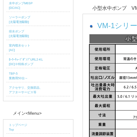
水中ポンプM6SP
小型水中ポンプ V
[DC/AC]
ソーラーポンプ
[太陽電池駆動]
VM-1シ
排水ポンプ
[太陽電池駆動]
室内噴水セット
[AC]
ﾛｰﾗｰﾁｭｰﾌﾞﾎﾟﾝﾌﾟURL2-KL
[DC]※特殊ポンプ
TBP-5
業務用50台～
アクセサリ、交換部品、
アフターサービス等
メイン<Menu>
トップページ
Top