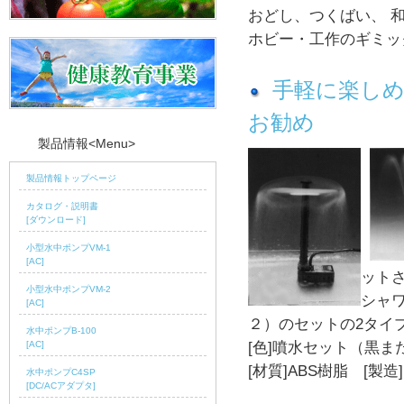
おどし、つくばい、 
ホビー・工作のギミッ
手軽に楽しめる
お勧め
製品情報<Menu>
製品情報トップページ
カタログ・説明書
[ダウンロード]
小型水中ポンプVM-1
[AC]
ット
小型水中ポンプVM-2
シャワ
[AC]
２）のセットの2タイ
水中ポンプB-100
[色]噴水セット（黒
[AC]
[材質]ABS樹脂 [製造
水中ポンプC4SP
[DC/ACアダプタ]