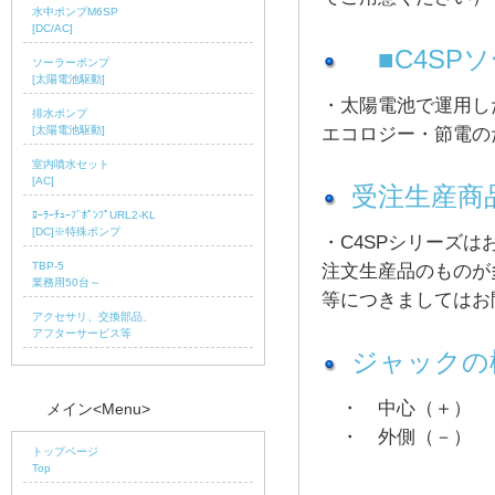
水中ポンプM6SP
[DC/AC]
■C4SP
ソーラーポンプ
[太陽電池駆動]
・太陽電池で運用し
排水ポンプ
エコロジー・節電の
[太陽電池駆動]
室内噴水セット
[AC]
受注生産商
ﾛｰﾗｰﾁｭｰﾌﾞﾎﾟﾝﾌﾟURL2-KL
[DC]※特殊ポンプ
・C4SPシリーズ
TBP-5
注文生産品のものが
業務用50台～
等につきましてはお
アクセサリ、交換部品、
アフターサービス等
ジャックの
・ 中心（＋）
メイン<Menu>
・ 外側（－）
トップページ
Top