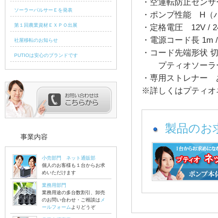
・空運転防止センサ
ソーラーパルサーＥを発表
・ポンプ性能 H（ハ
第１回農業資材ＥＸＰＯ出展
・定格電圧 12V / 24V
・電源コード長 1m / 1.8
社屋移転のお知らせ
・コード先端形状 切放し
PUTIOは安心のブランドです
プティオソーラーポ
・専用ストレナー あ
※詳しくはプティオ
製品のお
事業内容
小売部門 ネット通販部
個人のお客様も１台からお求
めいただけます
業務用部門
業務用途の多台数割引、卸売
のお問い合わせ・ご相談は
メ
ールフォーム
よりどうぞ