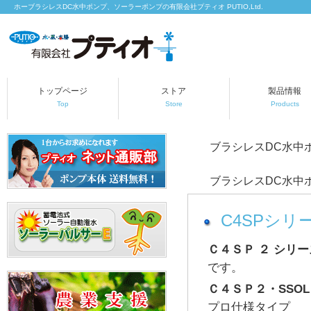
ホーブラシレスDC水中ポンプ、ソーラーポンプの有限会社プティオ PUTIO,Ltd.
トップページ
ストア
製品情報
Top
Store
Products
ブラシレスDC水中ポ
ブラシレスDC水中
C4SPシリ
Ｃ４ＳＰ ２ シリー
です。
Ｃ４ＳＰ２・SSOL
プロ仕様タイプ