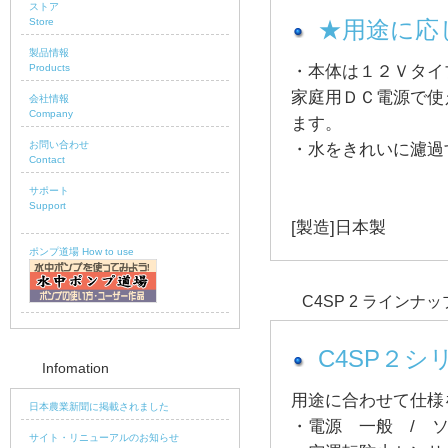
ストア
Store
★用途に応
製品情報
・本体は１２Ｖタイ
Products
家庭用ＤＣ電源で使
会社情報
Company
ます。
お問い合わせ
・水をきれいに濾過
Contact
サポート
Support
[製造]日本製
ポンプ道場 How to use
C4SP 2 ラインナッ
C4SP２シ
Infomation
用途に合わせて仕様
日本農業新聞に掲載されました
・電源 一般 / 
サイト・リニューアルのお知らせ