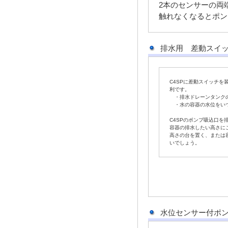
2本のセンサーの両
触れなくなるとポン
排水用 差動スイッ
C4SPに差動スイッチ
利です。
・排水ドレーンタンク
・水の容器の水位をい
な
C4SPのポンプ吸込口を
容器の排水したい高さに
高さの台を置く、または
いでしょう。
水位センサー付ポン