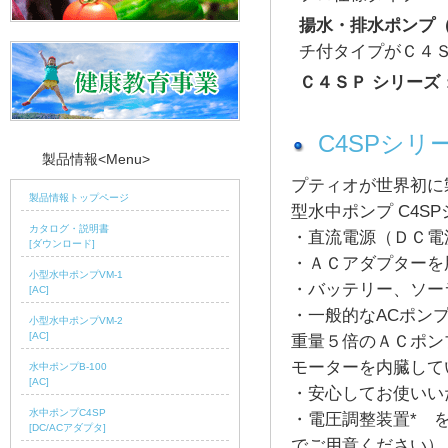
揚水・排水ポンプ（
チ付タイプがＣ４
Ｃ４ＳＰ シリーズ
C4SPシリ
製品情報<Menu>
プティオが世界初に
製品情報トップページ
型水中ポンプ C4S
カタログ・説明書
・直流電源（ＤＣ電
[ダウンロード]
・ＡＣアダプターを
小型水中ポンプVM-1
・バッテリー、ソー
[AC]
・一般的なACポン
小型水中ポンプVM-2
[AC]
重量５倍のＡＣポン
モーターを内臓して
水中ポンプB-100
[AC]
・安心してお使いい
水中ポンプC4SP
・電圧調整装置* 
[DC/ACアダプタ]
でご用意ください）