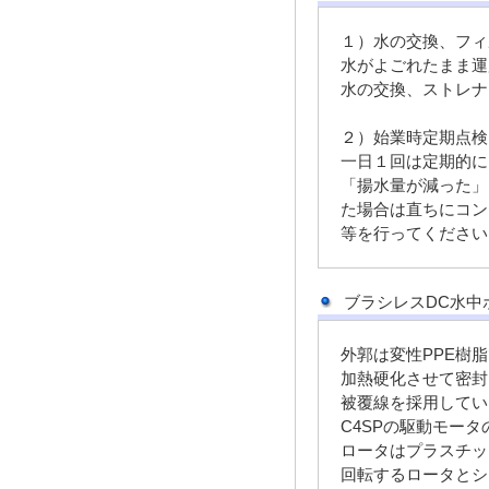
１）水の交換、フィ
水がよごれたまま運
水の交換、ストレナ
２）始業時定期点検
一日１回は定期的に
「揚水量が減った」
た場合は直ちにコン
等を行ってください
ブラシレスDC水中
外郭は変性PPE樹
加熱硬化させて密封
被覆線を採用してい
C4SPの駆動モー
ロータはプラスチッ
回転するロータとシ